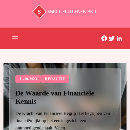
S
SNEL GELD LENEN BKR
11-10-2023
REDACTIE
De Waarde van Financiële
Kennis
De Kracht van Financieel Begrip Het begrijpen van
financiën lijkt op het eerste gezicht een
ontmoedigende taak. Velen...